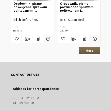
Orędownik: pismo
Orędownik: pismo
Or
poświęcone sprawom
poświęcone sprawom
po
politycznym i
politycznym i
po
spółecznym 1885.12.13
spółecznym 1885.12.11
sp
R.15 Nr285
R.15 Nr283
R.
Bilich Stefan. Red.
Bilich Stefan. Red.
Bil
1885
1885
188
gazety
gazety
gaz
More
CONTACT DETAILS
Address for correspondence
ul. Jana Pawła II 10
61-139 Poznań