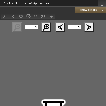
Orędownik: pismo poświęcone sprawom politycznym i spółecznym. 1889.06.08 R.19 nr131
Show details