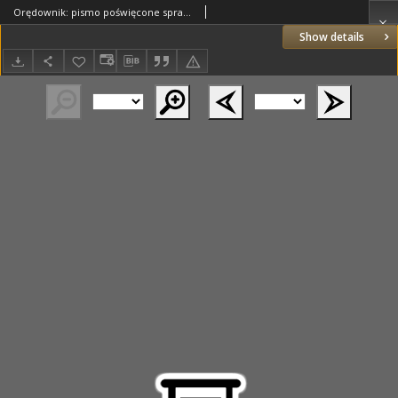
Orędownik: pismo poświęcone sprawom politycznym i spółecznym. 1889.05.17 R.19 nr113
Show details