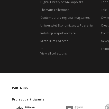
Digital Library of Wielkopolska
Topo
Thematic collections
Title
Contemporary regional magazines
Owne
Uniwersytet Ekonomiczny w Poznaniu
Creat
Instytucje współtworzące
Contr
Mirabilium Collectio
Newsp
...
Editi
View all collections
PARTNERS
Project participants