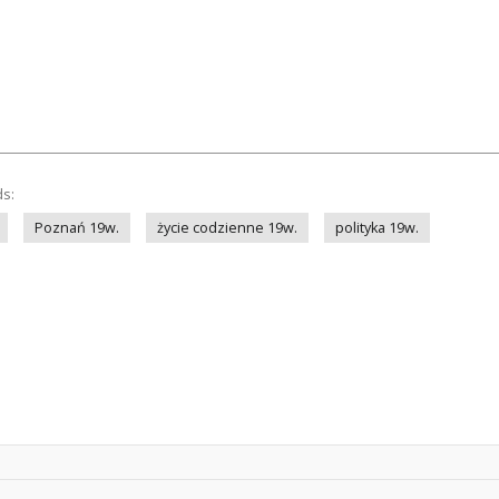
ds:
Poznań 19w.
życie codzienne 19w.
polityka 19w.