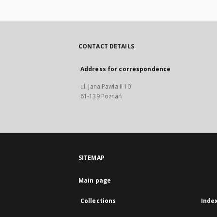
CONTACT DETAILS
Address for correspondence
ul. Jana Pawła II 10
61-139 Poznań
SITEMAP
Main page
Collections
Inde