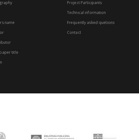
graphy
Project Participants
Technical information
rs name
Frequently asked quetions
or
Contact
ibutor
aper title
on