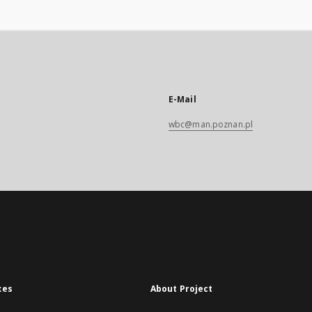
E-Mail
wbc@man.poznan.pl
xes
About Project