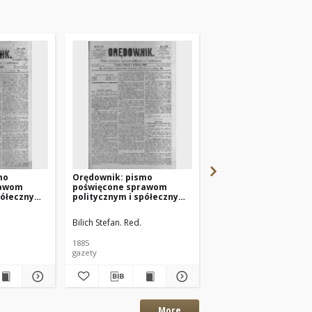
mo
Orędownik: pismo
Orędownik: pismo
rawom
poświęcone sprawom
poświęcone sprawom
półecznym
politycznym i spółecznym
politycznym i spółec
Nr279
1885.12.04 R.15 Nr278
1885.12.06 R.15 Nr280
Bilich Stefan. Red.
Bilich Stefan. Red.
1885
1885
gazety
gazety
More