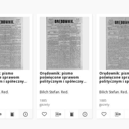
: pismo
Orędownik: pismo
Orędownik: pis
e sprawom
poświęcone sprawom
poświęcone sp
m i spółecznym
politycznym i spółecznym
politycznym i s
 R.15 Nr283
1885.12.12 R.15 Nr284
1885.12.05 R.15 
. Red.
Bilich Stefan. Red.
Bilich Stefan. Red.
1885
1885
gazety
gazety