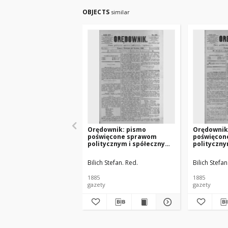
OBJECTS
similar
Orędownik: pismo
Orędownik
poświęcone sprawom
poświęcon
politycznym i spółecznym
polityczny
1885.12.13 R.15 Nr285
1885.12.11
Bilich Stefan. Red.
Bilich Stefan
1885
1885
gazety
gazety