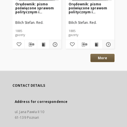
Orędownik: pismo
Orędownik: pismo
Or
poświęcone sprawom
poświęcone sprawom
po
politycznym i
politycznym i
po
spółecznym 1885.12.13
spółecznym 1885.12.11
sp
R.15 Nr285
R.15 Nr283
R.
Bilich Stefan. Red.
Bilich Stefan. Red.
Bil
1885
1885
188
gazety
gazety
gaz
More
CONTACT DETAILS
Address for correspondence
ul. Jana Pawła II 10
61-139 Poznań