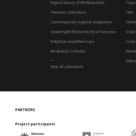
Digital Library of Wielkopolska
Topo
Thematic collections
Title
Contemporary regional magazines
Owne
Uniwersytet Ekonomiczny w Poznaniu
Creat
Instytucje współtworzące
Contr
Mirabilium Collectio
Newsp
...
Editi
View all collections
PARTNERS
Project participants