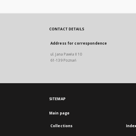
CONTACT DETAILS
Address for correspondence
ul. Jana Pawła II 10
61-139 Poznań
SITEMAP
Main page
Collections
Inde