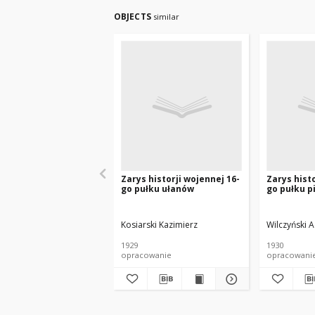
OBJECTS
similar
Zarys historji wojennej 16-
Zarys histo
go pułku ułanów
go pułku p
Kosiarski Kazimierz
Wilczyński 
1929
1930
opracowanie
opracowani