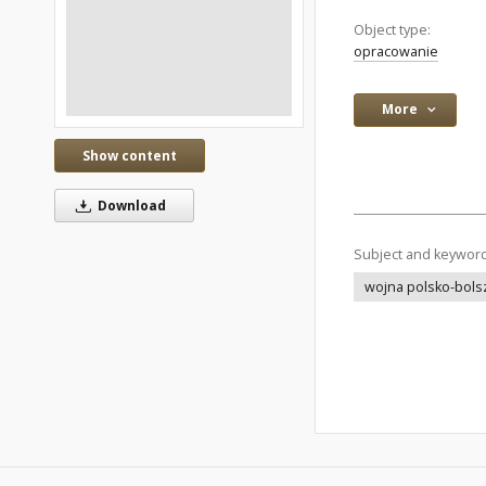
Object type:
opracowanie
More
Show content
Download
Subject and keywor
wojna polsko-bols