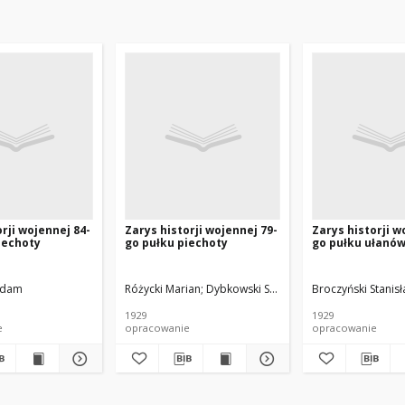
rji wojennej 84-
Zarys historji wojennej 79-
Zarys historji w
iechoty
go pułku piechoty
go pułku ułanó
Adam
Różycki Marian
Dybkowski Stefan
Broczyński Stanis
1929
1929
e
opracowanie
opracowanie