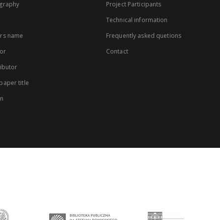
graphy
Project Participants
Technical information
rs name
Frequently asked quetions
or
Contact
ibutor
aper title
on