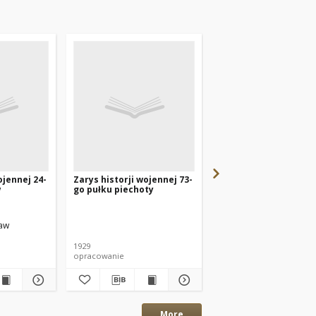
ojennej 24-
Zarys historji wojennej 73-
Zarys historji wojenn
w
go pułku piechoty
go pułku piechoty
ław
Grochot Jan
1929
1930
opracowanie
opracowanie
More