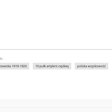
ds:
zewicka 1919-1920
10 pułk artylerii ciężkiej
polska wojskowość