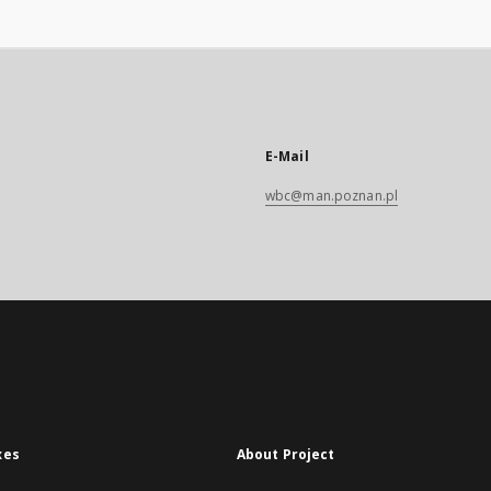
E-Mail
wbc@man.poznan.pl
xes
About Project