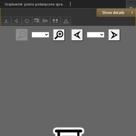
Orędownik: pismo poświęcone sprawom politycznym i spółecznym 1885.12.20 R.15 Nr291
Show details