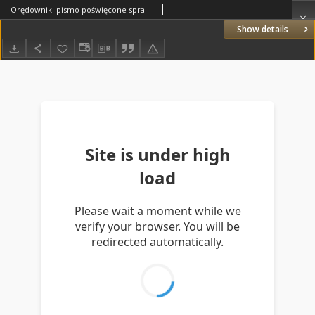
Orędownik: pismo poświęcone sprawom politycznym i spółecznym 1885.10.27 R.15 Nr245
Show details