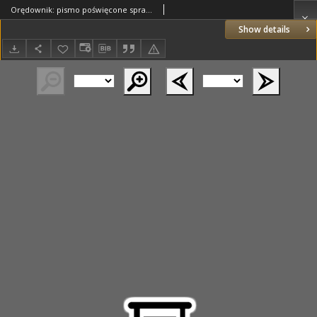
Orędownik: pismo poświęcone sprawom politycznym i spółecznym 1885.10.24 R.15 Nr243
Show details