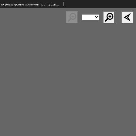
Orędownik: pismo poświęcone sprawom politycznym i spółecznym 1885.08.19 R.15 Nr187