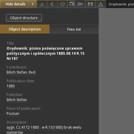
Hide details
Object structure
Object description
Files list
Title:
Orędownik: pismo poświęcone sprawom
politycznym i spółecznym 1885.08.19 R.15
Nr187
Contributor:
Bilich Stefan. Red.
Publication date:
1885
Publisher:
Bilich Stefan
Place of publication:
Poznań
Description:
sygn. Cz.4172-1885
;
w R.15(1885) brak wielu
numerów