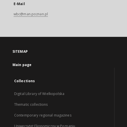
E-Mail
wbc@man.poznan.pl
SITEMAP
Main page
Collections
Digital Library of Wielkopolska
Thematic collections
Contemporary regional magazines
Uniwersytet Ekonomiczny w Poznaniu