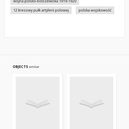
wojna polsko-bolszewicka 1919-1920
12 kresowy pułk artylerii polowej
polska wojskowość
OBJECTS
similar