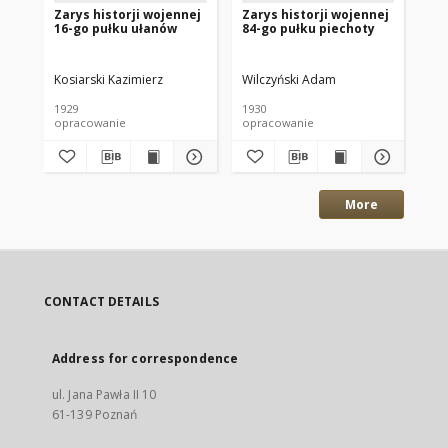
Zarys historji wojennej
Zarys historji wojennej
Za
16-go pułku ułanów
84-go pułku piechoty
79
Kosiarski Kazimierz
Wilczyński Adam
Róż
1929
1930
192
opracowanie
opracowanie
op
More
CONTACT DETAILS
Address for correspondence
ul. Jana Pawła II 10
61-139 Poznań