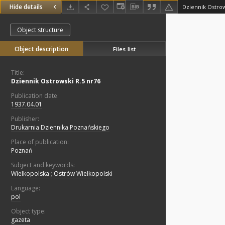
Hide details
Dziennik Ostrow
Object structure
Object description
Files list
Title:
Dziennik Ostrowski R.5 nr76
Publication date:
1937.04.01
Publisher:
Drukarnia Dziennika Poznańskiego
Place of publication:
Poznań
Subject and keywords:
Wielkopolska
;
Ostrów Wielkopolski
Language:
pol
Object type:
gazeta