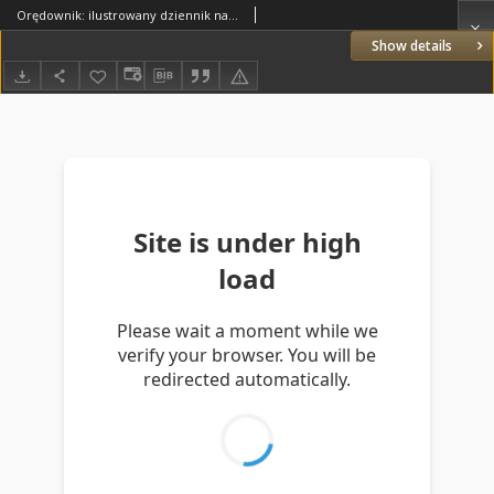
Orędownik: ilustrowany dziennik narodowy i katolicki 1937.11.27 R.67 Nr274
Show details