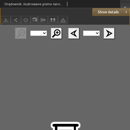
Orędownik: ilustrowane pismo narodowe i katolickie 1936.11.21 R.66 Nr272
Show details