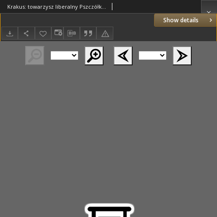
Krakus: towarzysz liberalny Pszczółki Krakowskiej od roku 1822. Pismo pięć razy w tydzień wychodzące, poświęcone narodowości i polityce tudzież dziennym zdarzeniom w kraju i stolicy Rzeczypospolitej Krakowskiej. 1822.03.24 Nr60
Show details