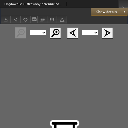
Orędownik: ilustrowany dziennik narodowy i katolicki 1937.06.17 R.67 Nr137
Show details