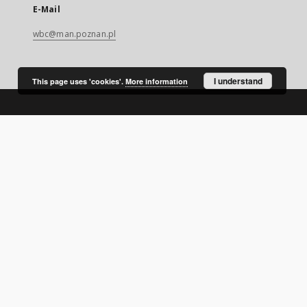
E-Mail
wbc@man.poznan.pl
I understand
This page uses 'cookies'.
More information
SITEMAP
Main page
Collections
Digital Library of Wielkopolska
Thematic collections
Contemporary regional magazines
Uniwersytet Ekonomiczny w Poznaniu