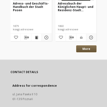
Adress- und Geschäfts-
Adressbuch der
Ks
Handbuch der Stadt
Königlichen Haupt- und
kr
Posen
Residenz-Stadt
st
Hannover für 1860
Lw
1879
1860
190
księgi adresowe
księgi adresowe
ksi
More
CONTACT DETAILS
Address for correspondence
ul. Jana Pawła II 10
61-139 Poznań