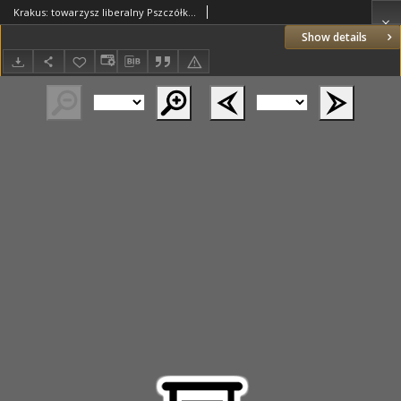
Krakus: towarzysz liberalny Pszczółki Krakowskiej od roku 1822. Pismo pięć razy w tydzień wychodzące, poświęcone narodowości i polityce tudzież dziennym zdarzeniom w kraju i stolicy Rzeczypospolitej Krakowskiej. 1822.01.30 Nr22
Show details