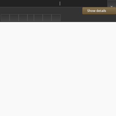
Orędownik: ilustrowany dziennik narodowy i katolicki 1937.04.18 R.67 Nr90
Show details