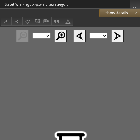
Statut Wielkiego Xięstwa Litewskiego / od nayjasnieyszego hospodara Króla I. M. Zygmvnta III na koronacyey w Krakowie roku 1588 wydany [...] trzeci raz za najj. Władysława IV w Warszawie w r.1648, z przydaniem konstytucyi od r.1550 do 1648
Show details