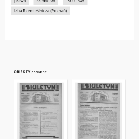
prawo
rzemiosło
1900-1945
Izba Rzemieślnicza (Poznań)
OBIEKTY
podobne