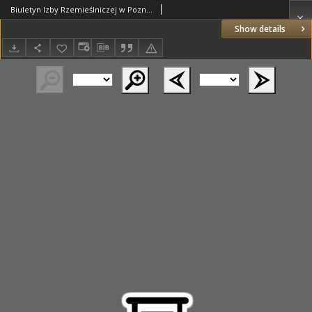
Biuletyn Izby Rzemieślniczej w Poznaniu: informator periodyczny Poznańskiej Izby Rzemieślniczej w sprawach zawodowych, organizacyjnych, oświatowych i gospodarczych dotyczących rzemiosła wielkopolskiego 1939.04.30 R.2 Nr13
Show details