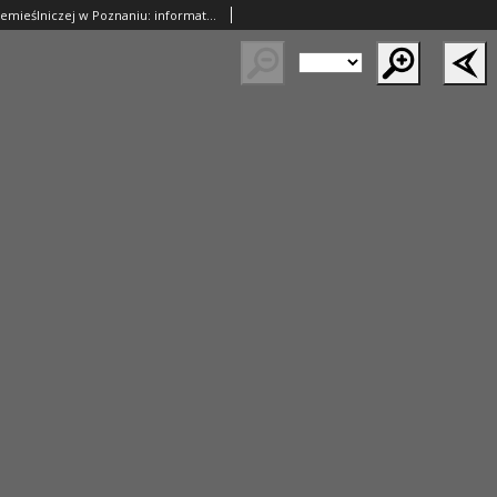
Biuletyn Izby Rzemieślniczej w Poznaniu: informator periodyczny Poznańskiej Izby Rzemieślniczej w sprawach zawodowych, organizacyjnych, oświatowych i gospodarczych dotyczących rzemiosła wielkopolskiego 1939.04.30 R.2 Nr13