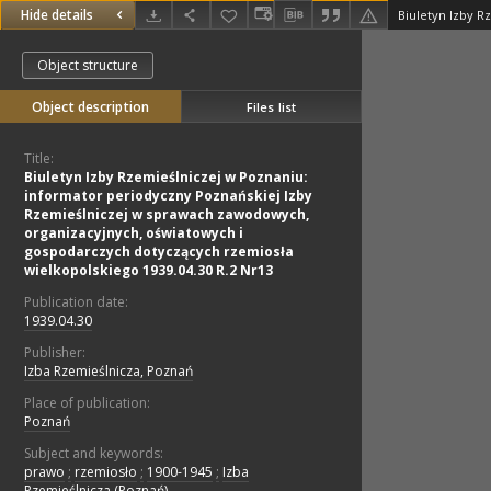
Hide details
Object structure
Object description
Files list
Title:
Biuletyn Izby Rzemieślniczej w Poznaniu:
informator periodyczny Poznańskiej Izby
Rzemieślniczej w sprawach zawodowych,
organizacyjnych, oświatowych i
gospodarczych dotyczących rzemiosła
wielkopolskiego 1939.04.30 R.2 Nr13
Publication date:
1939.04.30
Publisher:
Izba Rzemieślnicza, Poznań
Place of publication:
Poznań
Subject and keywords:
prawo
;
rzemiosło
;
1900-1945
;
Izba
Rzemieślnicza (Poznań)