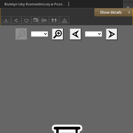
Biuletyn Izby Rzemieślniczej w Poznaniu: informator periodyczny Poznańskiej Izby Rzemieślniczej w sprawach zawodowych, organizacyjnych, oświatowych i gospodarczych dotyczących rzemiosła wielkopolskiego 1939.04.15 R.2 Nr12
Show details