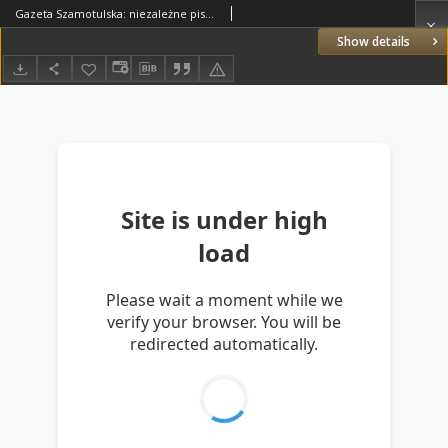
Gazeta Szamotulska: niezależne pismo narodowe, społeczne i polityczne 1929.03.02 R.8 Nr27
Show details