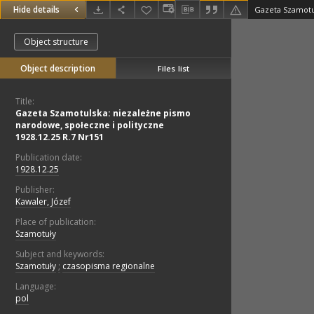
Hide details
Object structure
Object description
Files list
Title:
Gazeta Szamotulska: niezależne pismo
narodowe, społeczne i polityczne
1928.12.25 R.7 Nr151
Publication date:
1928.12.25
Publisher:
Kawaler, Józef
Place of publication:
Szamotuły
Subject and keywords:
Szamotuły
;
czasopisma regionalne
Language:
pol