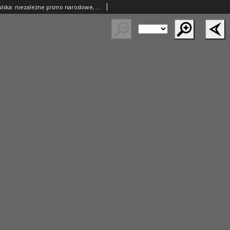
Gazeta Szamotulska: niezależne pismo narodowe, społeczne i polityczne 1928.12.25 R.7 Nr151