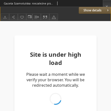
Gazeta Szamotulska: niezależne pismo narodowe, społeczne i polityczne 1928.06.12 R.7 Nr67
Show details