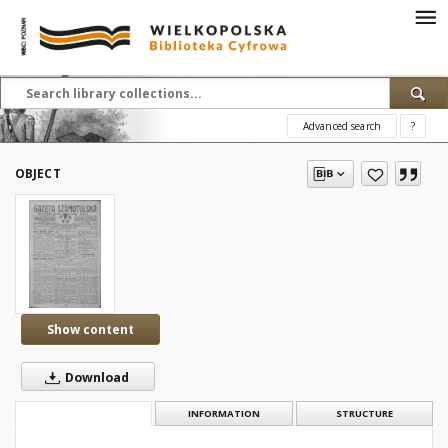
Advanced search
?
OBJECT
Show content
Download
DESCRIPTION
INFORMATION
STRUCTURE