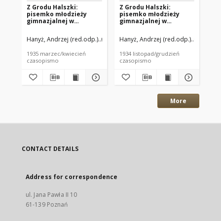
Z Grodu Halszki:
Z Grodu Halszki:
Z 
pisemko młodzieży
pisemko młodzieży
pi
gimnazjalnej w
gimnazjalnej w
gi
Szamotułach 1935
Szamotułach 1934
Sz
marzrzec/kwiecień R.6
listopad/grudzień R.6
wr
Hanyż, Andrzej (red.odp.)
Orlik, Michał (red.)
Hanyż, Andrzej (red.odp.)
Orlik, Mic
Han
Nr11
Nr9
R.
1935 marzec/kwiecień
1934 listopad/grudzień
193
czasopismo
czasopismo
cz
More
CONTACT DETAILS
Address for correspondence
ul. Jana Pawła II 10
61-139 Poznań