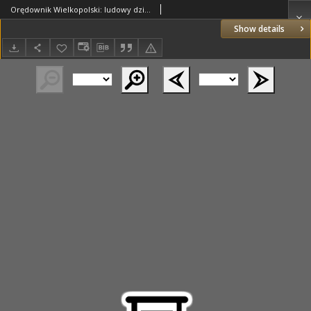
Orędownik Wielkopolski: ludowy dziennik narodowy i katolicki w Polsce 1933.06.11 R.63 Nr133
Show details