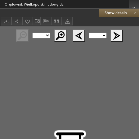
Orędownik Wielkopolski: ludowy dziennik narodowy i katolicki w Polsce 1933.05.28 R.63 Nr122
Show details