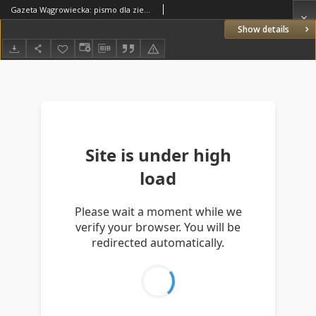
Gazeta Wągrowiecka: pismo dla ziemi pałuckiej 1926.12.09 R.6 Nr147
Show details