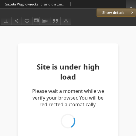
Gazeta Wągrowiecka: pismo dla ziemi pałuckiej 1926.06.10 R.6 Nr69
Show details