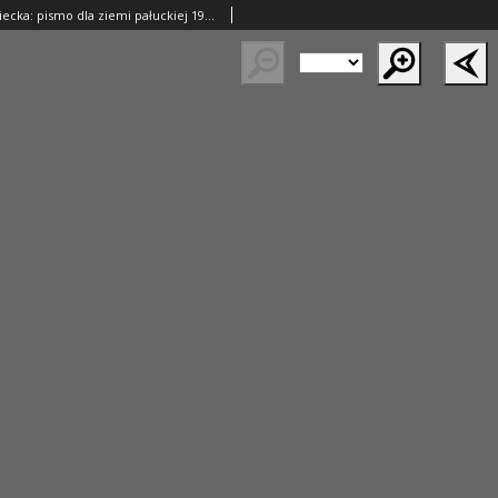
Gazeta Wągrowiecka: pismo dla ziemi pałuckiej 1926.06.06 R.6 Nr67