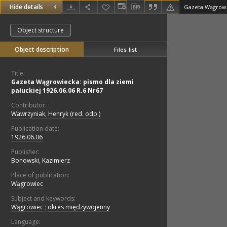
Hide details
Object structure
Object description
Files list
Title:
Gazeta Wągrowiecka: pismo dla ziemi
pałuckiej 1926.06.06 R.6 Nr67
Contributor:
Wawrzyniak, Henryk (red. odp.)
Publication date:
1926.06.06
Publisher:
Bonowski, Kazimierz
Place of publication:
Wągrowiec
Subject and keywords:
Wągrowiec
;
okres międzywojenny
Language: