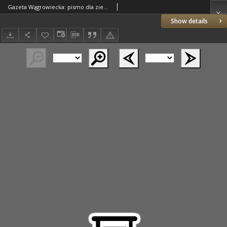
Gazeta Wągrowiecka: pismo dla ziemi pałuckiej 1926.01.17 R.6 Nr7
Show details