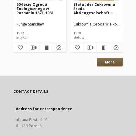
60-lecie Ogrodu
Statut der Cukrownia
Ja
Zoologicznego w
Środa
Ge
Poznaniu 1871-1931
Aktiengeselschaft :
la
Gültig vom 28.X.1930
Ve
Pr
Runge Stanisław
Cukrownia (Środa Wielkopolska)
Lan
de
1932
1930
188
artykuł
statuty
spr
More
CONTACT DETAILS
Address for correspondence
ul. Jana Pawła II 10
61-139 Poznań