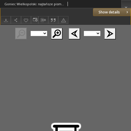
Goniec Wielkopolski: najtańsze pismo codzienne dla wszystkich stanów 1880.08.03 R.4 Nr175
Show details