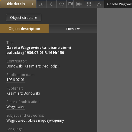
Hide details
Object structure
Object description
Files list
Title:
Gazeta Wągrowiecka: pismo ziemi
pałuckiej 1936.07.01 R.16 Nr150
Contributor:
Bonowski, Kazimierz (red. odp.)
Publication date:
1936.07.01
Publisher:
Kazimierz Bonowski
Place of publication:
Wągrowiec
Subject and keywords:
Wągrowiec
;
okres międzywojenny
Language: