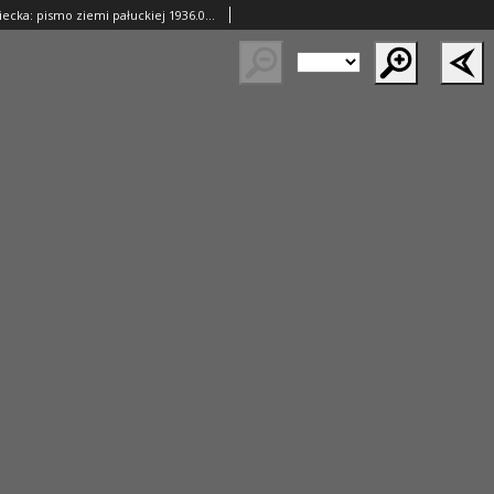
Gazeta Wągrowiecka: pismo ziemi pałuckiej 1936.07.01 R.16 Nr150