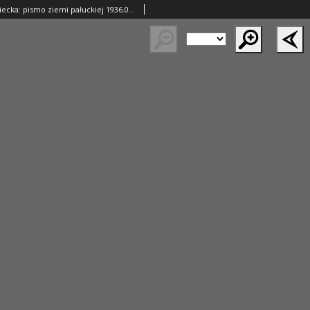
Gazeta Wągrowiecka: pismo ziemi pałuckiej 1936.06.27 R.16 Nr148