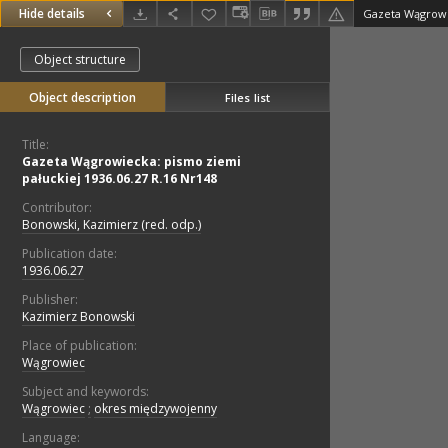
Hide details
Object structure
Object description
Files list
Title:
Gazeta Wągrowiecka: pismo ziemi
pałuckiej 1936.06.27 R.16 Nr148
Contributor:
Bonowski, Kazimierz (red. odp.)
Publication date:
1936.06.27
Publisher:
Kazimierz Bonowski
Place of publication:
Wągrowiec
Subject and keywords:
Wągrowiec
;
okres międzywojenny
Language: