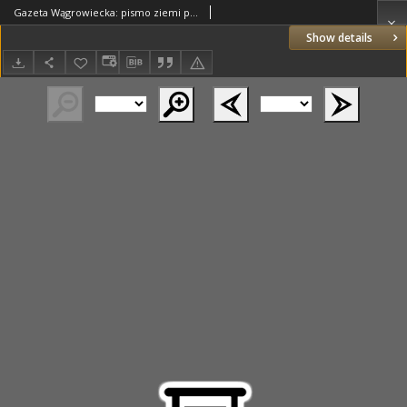
Gazeta Wągrowiecka: pismo ziemi pałuckiej 1936.02.16 R.16 Nr39
Show details