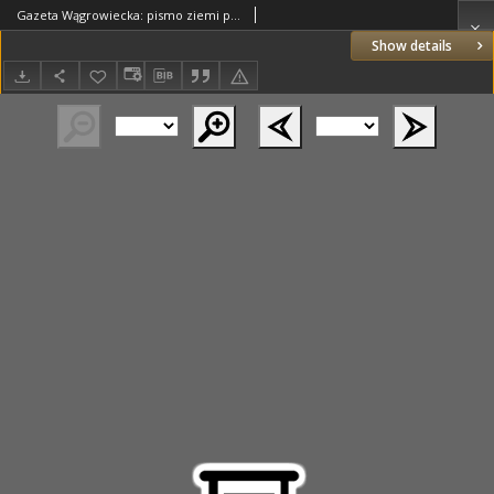
Gazeta Wągrowiecka: pismo ziemi pałuckiej 1936.01.16 R.16 Nr12
Show details