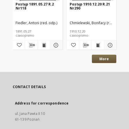
Postęp 1891.05.27 R.2
Postęp 1910.12.20 R.21
Po
Nr118
Nr290
Nr
Fiedler, Antoni (red. odp.)
Chmielewski, Bonifacy (red. odp.)
Chm
1891.05.27
1910.12.20
191
czasopismo
czasopismo
cz
More
CONTACT DETAILS
Address for correspondence
ul. Jana Pawła II 10
61-139 Poznań