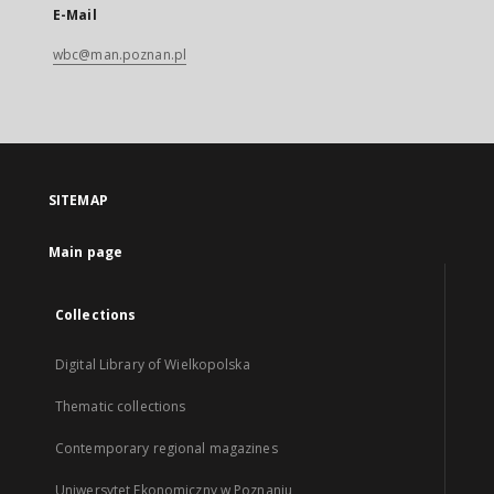
E-Mail
wbc@man.poznan.pl
SITEMAP
Main page
Collections
Digital Library of Wielkopolska
Thematic collections
Contemporary regional magazines
Uniwersytet Ekonomiczny w Poznaniu