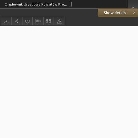
Orędownik Urzędowy Powiatów Krotoszyńskiego i Pleszewskiego 1926.01.23 R.53 Nr7
Show details