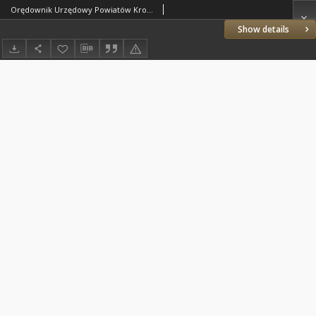
Orędownik Urzędowy Powiatów Krotoszyńskiego i Pleszewskiego 1926.07.28 R.53 Nr60
Show details