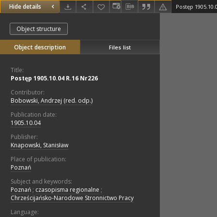
Hide details
Postęp 1905.10.
Object structure
Object description
Files list
Title:
Postęp 1905.10.04 R.16 Nr226
Contributor:
Bobowski, Andrzej (red. odp.)
Publication date:
1905.10.04
Publisher:
Knapowski, Stanisław
Place of publication:
Poznań
Subject and keywords:
Poznań
;
czasopisma regionalne
;
Chrześcijańsko-Narodowe Stronnictwo Pracy
Language: