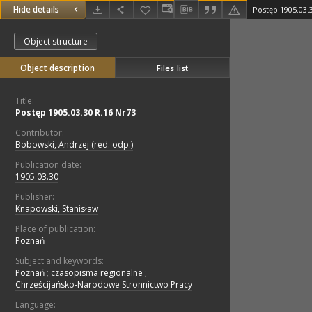
Hide details
Postęp 1905.03.
Object structure
Object description
Files list
Title:
Postęp 1905.03.30 R.16 Nr73
Contributor:
Bobowski, Andrzej (red. odp.)
Publication date:
1905.03.30
Publisher:
Knapowski, Stanisław
Place of publication:
Poznań
Subject and keywords:
Poznań
;
czasopisma regionalne
;
Chrześcijańsko-Narodowe Stronnictwo Pracy
Language: