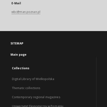
E-Mail
wbc@man.poznan.pl
SITEMAP
Main page
Collections
Digital Library of Wielkopolska
Thematic collections
Contemporary regional magazines
Uniwersytet Ekonomiczny w Poznaniu