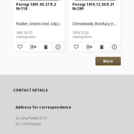
Postęp 1891.05.27 R.2
Postęp 1910.12.20 R.21
Po
Nr118
Nr290
Nr
Fiedler, Antoni (red. odp.)
Chmielewski, Bonifacy (red. odp.)
Chm
1891.05.27
1910.12.20
191
czasopismo
czasopismo
cz
More
CONTACT DETAILS
Address for correspondence
ul. Jana Pawła II 10
61-139 Poznań