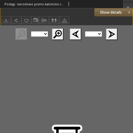
Postęp: narodowe pismo katolicko-ludowe niezależne pod każdym względem 1916.04.21 R.27 Nr93
Show details