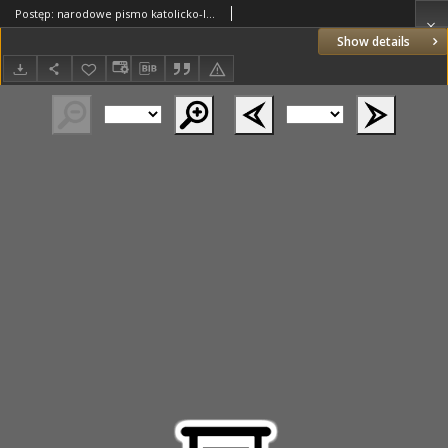
Postęp: narodowe pismo katolicko-ludowe niezależne pod każdym względem 1916.04.19 R.27 Nr91
Show details