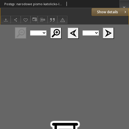
Postęp: narodowe pismo katolicko-ludowe niezależne pod każdym względem 1916.02.23 R.27 Nr43
Show details