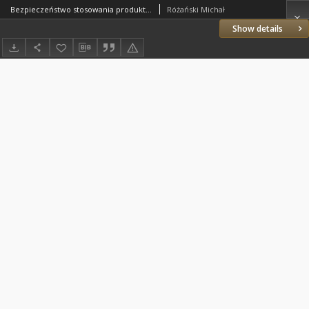
Bezpieczeństwo stosowania produktów pochodzenia naturalnego w Europie i Ameryce Północnej : badania ankietowe dotyczące stosowania produktów pochodzenia naturalnego w Polsce
Różański Michał
Show details